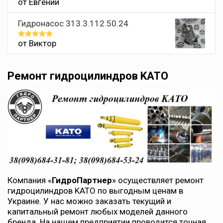
от Евгений
Оценка
5
из 5
Гидронасос 313.3.112.50.24
от Виктор
Оценка
5
из 5
Ремонт гидроцилиндров KATO
Компания «
ГидроПартнер
» осуществляет ремонт
гидроцилиндров KATO по выгодным ценам в
Украине. У нас можно заказать текущий и
капитальный ремонт любых моделей данного
бренда. На нашем предприятии проводится точная