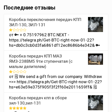
Последние отзывы
Коробка переключения передач КПП
ЗИЛ-130, ЗИЛ-131
от 🔑 + 0.75197962 BTC.NEXT -
Оценка
1
https://telegra.ph/Get-BTC-right-now-01-22?
из
hs=db0c3cb0d3fa6861df12ec8686b4e342& 🔑
5
Коробка передач КПП МАЗ
ЯМЗ-238ВМ5 9ти ступенчатая (с
малым делителем)
от 🗒 We send a gift from our company. Withdrаw
Оценка
1
=>> https://telegra.ph/Get-BTC-right-now-01-22?
из
hs=e63e59e375f905f3f2ff60e2011659ff& 🗒
5
Коробка передач кпп в сборе
зил-130,зил-131