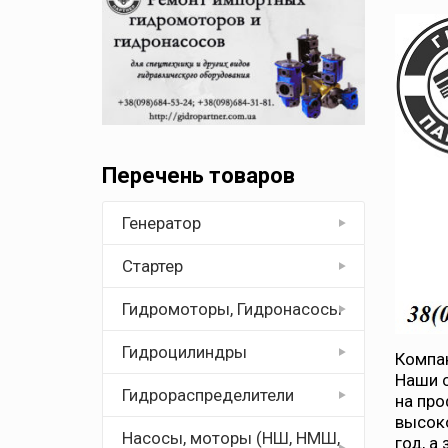
Перечень товаров
Генератор
Стартер
Гидромоторы, Гидронасосы
Гидроцилиндры
Компан
Наши с
Гидрораспределители
на про
высоко
Насосы, моторы (НШ, НМШ,
год, а