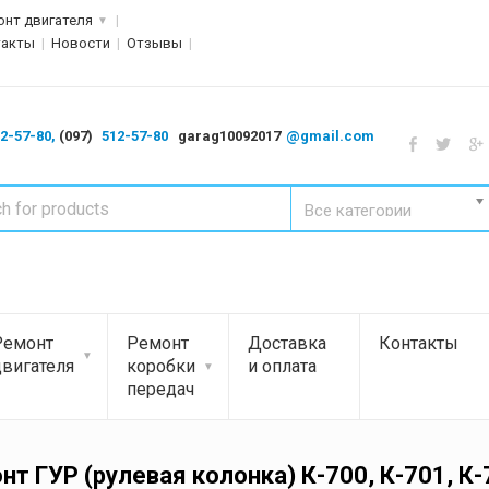
онт двигателя
такты
Новости
Отзывы
2-57-80,
(097)
512-57-80
garag10092017
@gmail.com
Все категории
Ремонт
Ремонт
Доставка
Контакты
двигателя
коробки
и оплата
передач
нт ГУР (рулевая колонка) К-700, К-701, К-