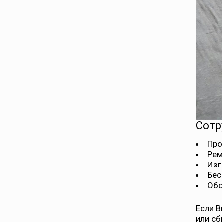
Сотр
Про
Рем
Изг
Бес
Обо
Если В
или сб