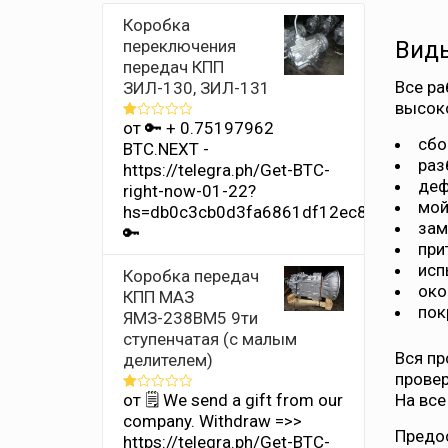
Коробка
переключения
Виды
передач КПП
Все ра
ЗИЛ-130, ЗИЛ-131
высок
от 🔑 + 0.75197962
Оценка
сбо
1
BTC.NEXT -
из
раз
https://telegra.ph/Get-BTC-
5
деф
right-now-01-22?
мой
hs=db0c3cb0d3fa6861df12ec8686b4e34
зам
🔑
при
исп
Коробка передач
око
КПП МАЗ
пок
ЯМЗ-238ВМ5 9ти
ступенчатая (с малым
Вся пр
делителем)
провер
от 🗒 We send a gift from our
На все
Оценка
1
company. Withdrаw =>>
из
Предо
https://telegra.ph/Get-BTC-
5