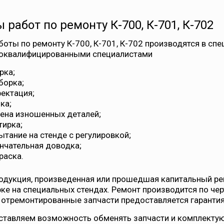
 работ по ремонту К-700, К-701, К-702
боты по ремонту К-700, К-701, К-702 производятся в сп
оквалифицированными специалистами
рка;
борка;
ектация;
ка;
2&
ена изношенных деталей;
тирка;
ытание на стенде с регулировкой;
нчательная доводка;
раска.
одукция, произведенная или прошедшая капитальный ре
ке на специальных стендах. Ремонт производится по чер
 отремонтированные запчасти предоставляется гарантия
ставляем возможность обменять запчасти и комплекту