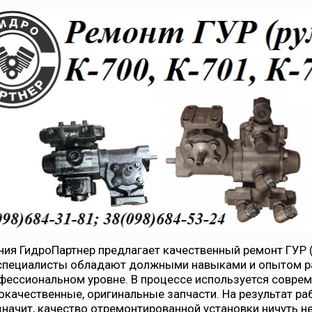
ия ГидроПартнер предлагает качественный ремонт ГУР (р
пециалисты обладают должными навыками и опытом раб
фессиональном уровне. В процессе используется совре
качественные, оригинальные запчасти. На результат ра
 значит, качество отремонтированной установки ничуть не