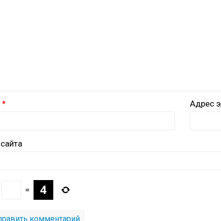
Адрес э
 сайта
=