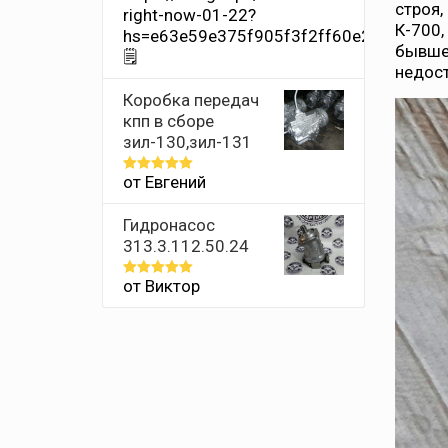
строя,
right-now-01-22?
К-700,
hs=e63e59e375f905f3f2ff60e2011659ff
бывшее
🗒
недос
Коробка передач
кпп в сборе
зил-130,зил-131
от Евгений
Оценка
5
из 5
Гидронасос
313.3.112.50.24
от Виктор
Оценка
5
из 5