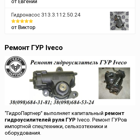
от Евгений
Оценка
5
из 5
Гидронасос 313.3.112.50.24
от Виктор
Оценка
5
из 5
Ремонт ГУР Iveco
“ГидроПартнер” выполняет капитальный
ремонт
гидроусилителей руля ГУР
Iveco. Ремонт ГУРов
импортной спецтехники, сельхозтехники и
оборудования.