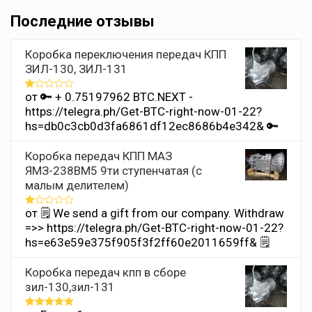
Последние отзывы
Коробка переключения передач КПП
ЗИЛ-130, ЗИЛ-131
от 🔑 + 0.75197962 BTC.NEXT -
Оценка
1
https://telegra.ph/Get-BTC-right-now-01-22?
из
hs=db0c3cb0d3fa6861df12ec8686b4e342& 🔑
5
Коробка передач КПП МАЗ
ЯМЗ-238ВМ5 9ти ступенчатая (с
малым делителем)
от 🗒 We send a gift from our company. Withdrаw
Оценка
1
=>> https://telegra.ph/Get-BTC-right-now-01-22?
из
hs=e63e59e375f905f3f2ff60e2011659ff& 🗒
5
Коробка передач кпп в сборе
зил-130,зил-131