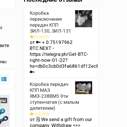
Коробка
переключения
передач КПП
ої
ЗИЛ-130, ЗИЛ-131
от 🔑 + 0.75197962
Оценка
аєте
1
BTC.NEXT -
из
https://telegra.ph/Get-BTC-
5
right-now-01-22?
ены
hs=db0c3cb0d3fa6861df12ec8686b4e342&
🔑
Коробка передач
КПП МАЗ
ЯМЗ-238ВМ5 9ти
ступенчатая (с малым
делителем)
от 🗒 We send a gift from our
Оценка
1
company. Withdrаw =>>
из