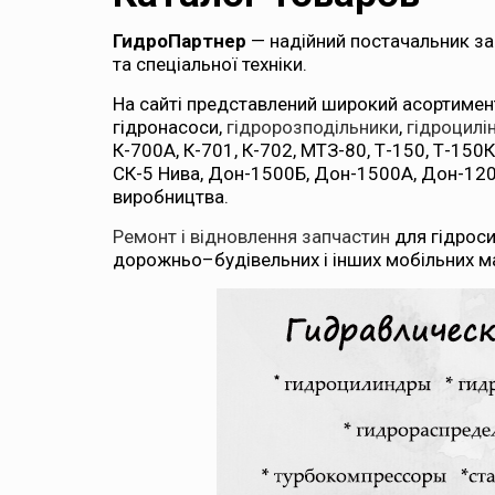
ГидроПартнер
— надійний постачальник за
та спеціальної техніки.
На сайті представлений широкий асортимен
гідронасоси,
гідророзподільники
,
гідроцилі
К-700А, К-701, К-702, МТЗ-80, Т-150, Т-150
СК-5 Нива, Дон-1500Б, Дон-1500А, Дон-1200
виробництва.
Ремонт і відновлення запчастин
для гідроси
дорожньо–будівельних і інших мобільних ма