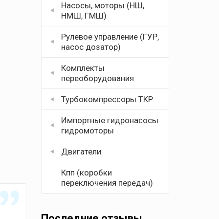
Насосы, моторы (НШ,
НМШ, ГМШ)
Рулевое управление (ГУР,
насос дозатор)
Комплекты
переоборудования
Турбокомпрессоры ТКР
Импортные гидронасосы
гидромоторы
Двигатели
Кпп (коробки
переключения передач)
Последние отзывы