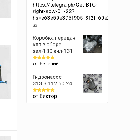
https://telegra.ph/Get-BTC-
5
right-now-01-22?
hs=e63e59e375f905f3f2ff60e2011659ff&
🗒
Коробка передач
кпп в сборе
зил-130,зил-131
от Евгений
Оценка
5
из 5
Гидронасос
313.3.112.50.24
от Виктор
Оценка
5
из 5