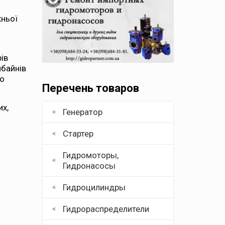
жньої
ів
мбайнів
го
Перечень товаров
их,
Генератор
Стартер
Гидромоторы,
Гидронасосы
Гидроцилиндры
Гидрораспределители