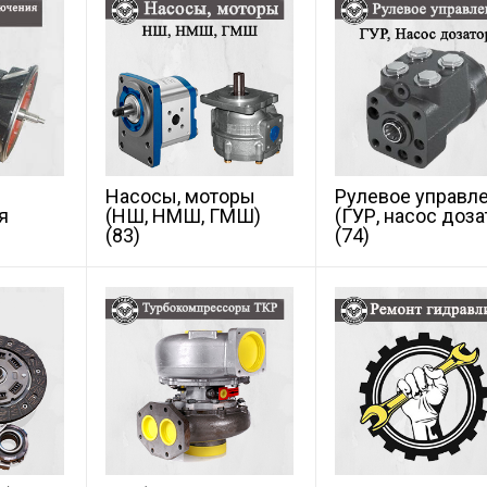
Насосы, моторы
Рулевое управл
я
(НШ, НМШ, ГМШ)
(ГУР, насос доза
(83)
(74)