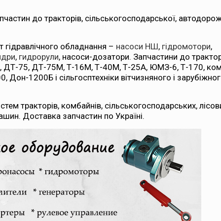
пчастин до тракторів, сільськогосподарської, автодоро
т гідравлічного обладнання –
насоси НШ
,
гідромотори
,
ндри
,
гидрорули
, насоси-дозатори. Запчастини до трактор
К, ДТ-75, ДТ-75М, Т-16М, Т-40М, Т-25А, ЮМЗ-6, Т-170, ко
, Дон-1200Б і сільгосптехніки вітчизняного і зарубіжно
стем тракторів, комбайнів, сільськогосподарських, лісов
шин. Доставка запчастин по Україні.