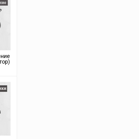
ение
тор)