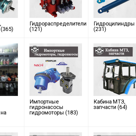
,
Гидрораспределители
Гидроцилиндры
ы
(365)
(121)
(231)
Импортные
Кабина МТЗ,
ы
гидронасосы
запчасти
(64)
 на
гидромоторы
(183)