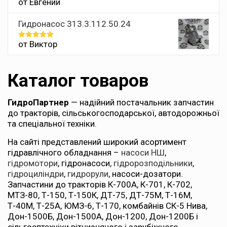
от Евгений
Оценка
5
из 5
Гидронасос 313.3.112.50.24
от Виктор
Оценка
5
из 5
Каталог товаров
ГидроПартнер
— надійний постачальник запчастин
до тракторів, сільськогосподарської, автодорожньої
та спеціальної техніки.
На сайті представлений широкий асортимент
гідравлічного обладнання –
насоси НШ
,
гідромотори
, гідронасоси,
гідророзподільники
,
гідроциліндри
,
гидрорули
, насоси-дозатори.
Запчастини до тракторів К-700А, К-701, К-702,
МТЗ-80, Т-150, Т-150К, ДТ-75, ДТ-75М, Т-16М,
Т-40М, Т-25А, ЮМЗ-6, Т-170, комбайнів СК-5 Нива,
Дон-1500Б, Дон-1500А, Дон-1200, Дон-1200Б і