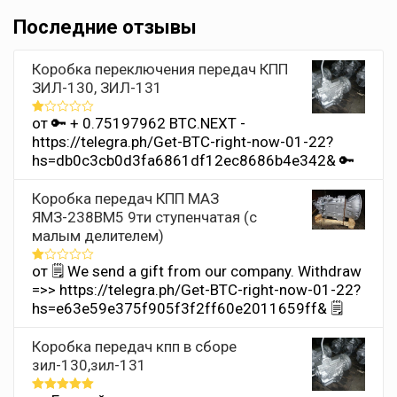
Последние отзывы
Коробка переключения передач КПП
ЗИЛ-130, ЗИЛ-131
от 🔑 + 0.75197962 BTC.NEXT -
Оценка
1
https://telegra.ph/Get-BTC-right-now-01-22?
из
hs=db0c3cb0d3fa6861df12ec8686b4e342& 🔑
5
Коробка передач КПП МАЗ
ЯМЗ-238ВМ5 9ти ступенчатая (с
малым делителем)
от 🗒 We send a gift from our company. Withdrаw
Оценка
1
=>> https://telegra.ph/Get-BTC-right-now-01-22?
из
hs=e63e59e375f905f3f2ff60e2011659ff& 🗒
5
Коробка передач кпп в сборе
зил-130,зил-131