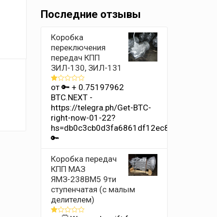
Последние отзывы
Коробка
переключения
передач КПП
ЗИЛ-130, ЗИЛ-131
от 🔑 + 0.75197962
Оценка
1
BTC.NEXT -
из
https://telegra.ph/Get-BTC-
5
right-now-01-22?
hs=db0c3cb0d3fa6861df12ec8686b4e342&
🔑
Коробка передач
КПП МАЗ
ЯМЗ-238ВМ5 9ти
ступенчатая (с малым
делителем)