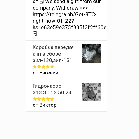
от 🗒 We send a gift from our
Оценка
1
company. Withdrаw =>>
из
https://telegra.ph/Get-BTC-
5
right-now-01-22?
hs=e63e59e375f905f3f2ff60e2011659ff&
🗒
Коробка передач
кпп в сборе
зил-130,зил-131
от Евгений
Оценка
5
из 5
Гидронасос
313.3.112.50.24
от Виктор
Оценка
5
из 5