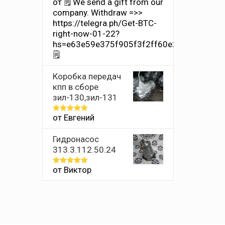
от 🗒 We send a gift from our
Оценка
1
company. Withdrаw =>>
из
https://telegra.ph/Get-BTC-
5
right-now-01-22?
hs=e63e59e375f905f3f2ff60e2011659ff&
🗒
Коробка передач
кпп в сборе
зил-130,зил-131
от Евгений
Оценка
5
из 5
Гидронасос
313.3.112.50.24
от Виктор
Оценка
5
из 5