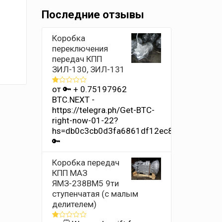
Последние отзывы
Коробка
переключения
передач КПП
ЗИЛ-130, ЗИЛ-131
от 🔑 + 0.75197962
Оценка
1
BTC.NEXT -
из
https://telegra.ph/Get-BTC-
5
right-now-01-22?
hs=db0c3cb0d3fa6861df12ec8686b4e342&
🔑
Коробка передач
КПП МАЗ
ЯМЗ-238ВМ5 9ти
ступенчатая (с малым
делителем)