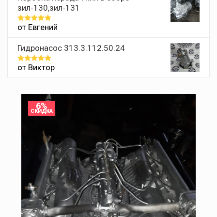
зил-130,зил-131
от Евгений
Оценка
5
из 5
Гидронасос 313.3.112.50.24
от Виктор
Оценка
5
из 5
6%
СКИДКА