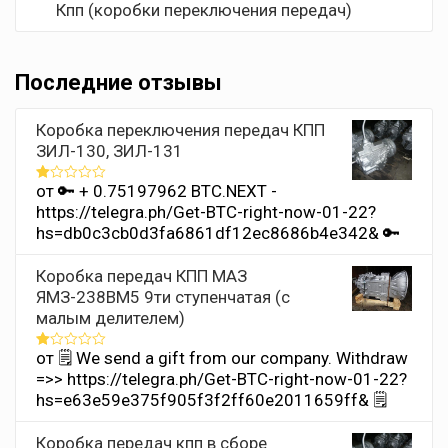
Кпп (коробки переключения передач)
Последние отзывы
Коробка переключения передач КПП
ЗИЛ-130, ЗИЛ-131
от 🔑 + 0.75197962 BTC.NEXT -
Оценка
1
https://telegra.ph/Get-BTC-right-now-01-22?
из
hs=db0c3cb0d3fa6861df12ec8686b4e342& 🔑
5
Коробка передач КПП МАЗ
ЯМЗ-238ВМ5 9ти ступенчатая (с
малым делителем)
от 🗒 We send a gift from our company. Withdrаw
Оценка
1
=>> https://telegra.ph/Get-BTC-right-now-01-22?
из
hs=e63e59e375f905f3f2ff60e2011659ff& 🗒
5
Коробка передач кпп в сборе