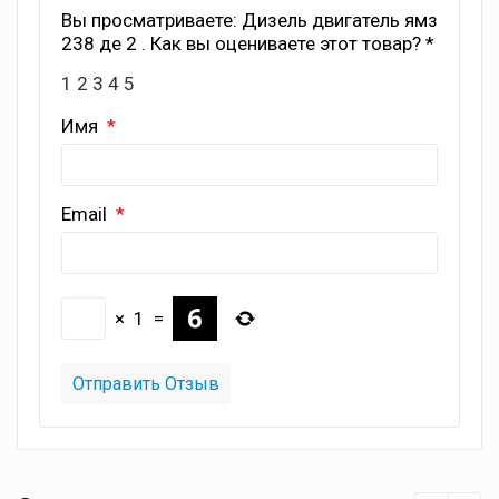
Вы просматриваете: Дизель двигатель ямз
238 де 2 . Как вы оцениваете этот товар? *
1
2
3
4
5
Имя
Email
×
1
=