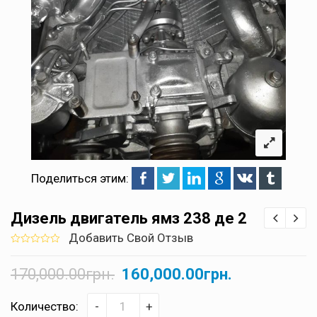
Поделиться этим:
Дизель двигатель ямз 238 де 2
Добавить Свой Отзыв
0
5
0
out
170,000.00
грн.
160,000.00
грн.
of
based
on
customer
Количество:
-
+
ratings