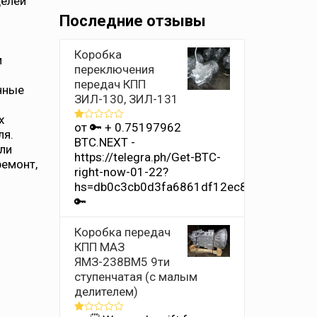
делей
и
Последние отзывы
Коробка
и
переключения
передач КПП
нные
ЗИЛ-130, ЗИЛ-131
х
от 🔑 + 0.75197962
Оценка
ля.
1
BTC.NEXT -
из
ли
https://telegra.ph/Get-BTC-
5
ремонт,
right-now-01-22?
hs=db0c3cb0d3fa6861df12ec8686b4e342&
🔑
Коробка передач
КПП МАЗ
ЯМЗ-238ВМ5 9ти
ступенчатая (с малым
делителем)