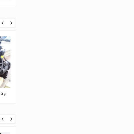
7%
СКИДКА
й д
Дизельный двигатель
Двигатель дизельный
ямз 236 м2
ямз 238 вм
190,000.00
грн.
140,000.00
грн.
130,000.00
грн.