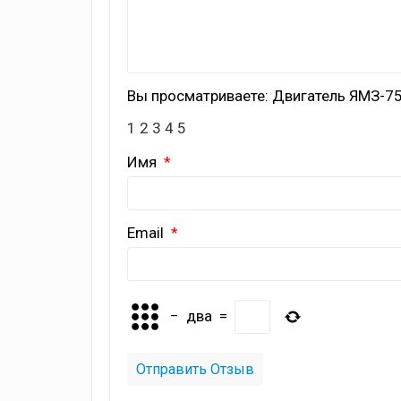
Вы просматриваете: Двигатель ЯМЗ-751
1
2
3
4
5
Имя
Email
−
два
=