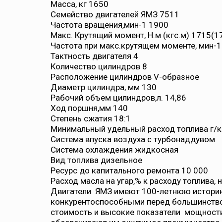
Масса, кг
1650
Семейство двигателей
ЯМЗ 7511
Частота вращения,мин-1
1900
Макс. Крутящий момент, Н.м (кгс.м)
1715(1
Частота при макс.крутящем моменте, мин-
Тактность двигателя
4
Количество цилиндров
8
Расположение цилиндров
V-образное
Диаметр цилиндра, мм
130
Рабочий объем цилиндров,л.
14,86
Ход поршня,мм
140
Степень сжатия
18:1
Минимальный удельный расход топлива г/кВт
Система впуска воздуха
с турбонаддувом
Система охлаждения
жидкосная
Вид топлива
дизельное
Ресурс до капитального ремонта
10 000
Расход масла на угар,% к расходу топлива, н
Двигатели ЯМЗ имеют 100-летнюю историю
конкурентоспособными перед большинство
стоимость и высокие показатели мощности