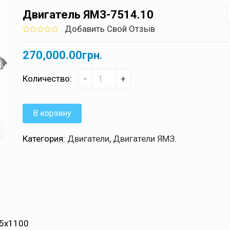
Двигатель ЯМЗ-7514.10
Добавить Свой Отзыв
0
5
0
out
270,000.00
грн.
of
based
on
customer
Количество:
-
+
ratings
В корзину
Категория:
Двигатели
,
Двигатели ЯМЗ
.
5x1100