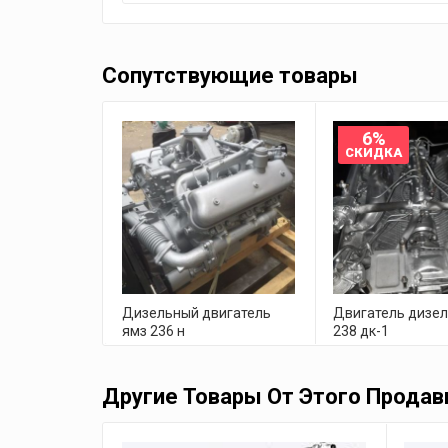
Сопутствующие товары
6%
СКИДКА
Дизельный двигатель
Двигатель дизел
ямз 236 н
238 дк-1
190,000.00
грн.
160,000.00
грн.
150,000.00
грн.
Другие Товары От Этого Продав