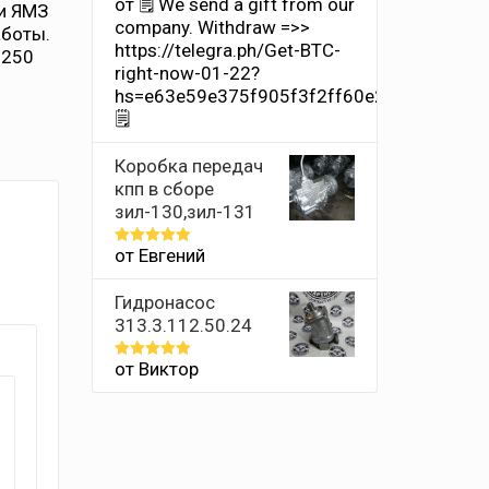
от 🗒 We send a gift from our
Оценка
и ЯМЗ
1
company. Withdrаw =>>
аботы.
из
https://telegra.ph/Get-BTC-
5
 250
right-now-01-22?
hs=e63e59e375f905f3f2ff60e2011659ff&
🗒
Коробка передач
кпп в сборе
зил-130,зил-131
от Евгений
Оценка
5
из 5
Гидронасос
313.3.112.50.24
от Виктор
Оценка
5
из 5