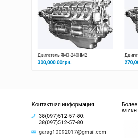
Двигатель ЯМЗ-240НМ2
Двига
300,000.00
грн.
270,0
Контактная информация
Более
клиен
38(097)512-57-80;
38(097)512-57-80
garag10092017@gmail.com