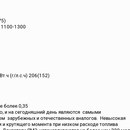
75)
1
1100-1300
.ч (г/л.с.ч)
206(152)
е более.
0,35
, и на сегодняшний день являются самыми
м зарубежных и отечественных аналогов. Невысокая
 и крутящего момента при низком расходе топлива