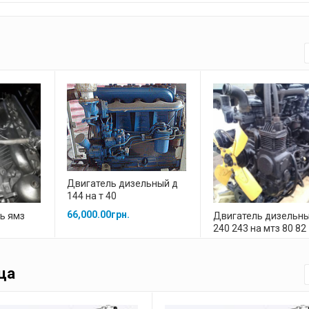
Двигатель дизельный д
144 на т 40
66,000.00
грн.
ь ямз
Двигатель дизельны
240 243 на мтз 80 82
100,000.00
грн.
ца