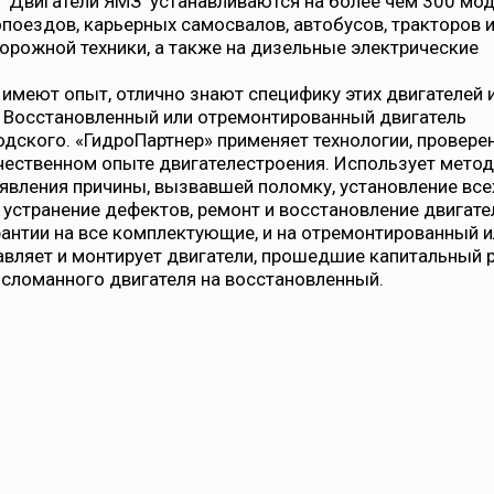
 Двигатели ЯМЗ устанавливаются на более чем 300 мо
поездов, карьерных самосвалов, автобусов, тракторов 
орожной техники, а также на дизельные электрические
имеют опыт, отлично знают специфику этих двигателей 
 Восстановленный или отремонтированный двигатель
одского. «ГидроПартнер» применяет технологии, провере
чественном опыте двигателестроения. Использует метод
ыявления причины, вызвавшей поломку, установление все
 устранение дефектов, ремонт и восстановление двигате
антии на все комплектующие, и на отремонтированный и
вляет и монтирует двигатели, прошедшие капитальный 
 сломанного двигателя на восстановленный.