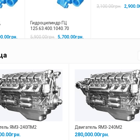
3,100.00
грн.
2,900.0
Ц
Гидроцилиндр ГЦ
0
125.63.400.1040.70
00.00
грн.
5,900.00
грн.
5,700.00
грн.
ца
тель ЯМЗ-240ПМ2
Двигатель ЯМЗ-240М2
00.00
грн.
280,000.00
грн.