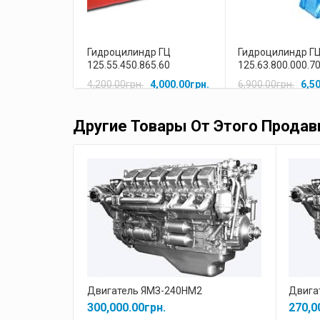
Гидроцилиндр ГЦ
Гидроцилиндр Г
125.55.450.865.60
125.63.800.000.7
4,200.00
грн.
4,000.00
грн.
6,900.00
грн.
6,5
Другие Товары От Этого Продав
Двигатель ЯМЗ-240НМ2
Двига
300,000.00
грн.
270,0