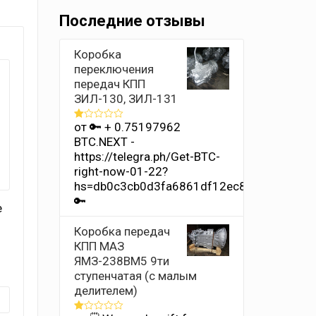
Последние отзывы
Коробка
переключения
передач КПП
ЗИЛ-130, ЗИЛ-131
от 🔑 + 0.75197962
Оценка
1
BTC.NEXT -
из
https://telegra.ph/Get-BTC-
5
right-now-01-22?
hs=db0c3cb0d3fa6861df12ec8686b4e342&
🔑
е
Коробка передач
КПП МАЗ
ЯМЗ-238ВМ5 9ти
ступенчатая (с малым
делителем)