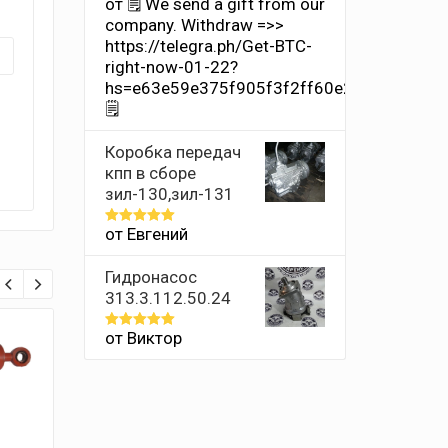
от 🗒 We send a gift from our
Оценка
1
company. Withdrаw =>>
из
https://telegra.ph/Get-BTC-
5
right-now-01-22?
hs=e63e59e375f905f3f2ff60e2011659ff&
🗒
Коробка передач
кпп в сборе
зил-130,зил-131
от Евгений
Оценка
5
из 5
Гидронасос
313.3.112.50.24
от Виктор
Оценка
5
7%
5%
из 5
СКИДКА
СКИДКА