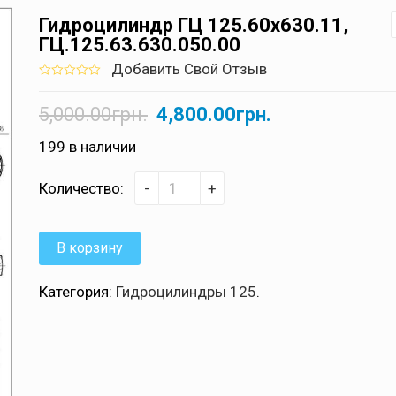
Гидроцилиндр ГЦ 125.60х630.11,
ГЦ.125.63.630.050.00
Добавить Свой Отзыв
0
5
0
out
5,000.00
грн.
4,800.00
грн.
of
based
on
199 в наличии
customer
ratings
Количество:
-
+
В корзину
Категория:
Гидроцилиндры 125
.