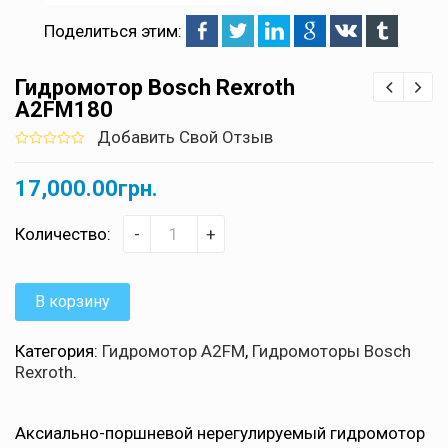
Поделиться этим:
Гидромотор Bosch Rexroth
A2FM180
Добавить Свой Отзыв
0
5
0
out
17,000.00
грн.
of
based
on
customer
Количество:
-
+
ratings
В корзину
Категория:
Гидромотор A2FM
,
Гидромоторы Bosch
Rexroth
.
Аксиально-поршневой нерегулируемый гидромотор