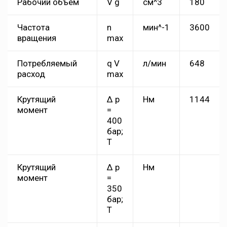
Рабочий объем
V g
см^3
180
Частота
n
мин^-1
3600
вращения
max
Потребляемый
q V
л/мин
648
расход
max
Крутящий
Δ p
Нм
1144
момент
=
400
бар;
T
Крутящий
Δ p
Нм
момент
=
350
бар;
T