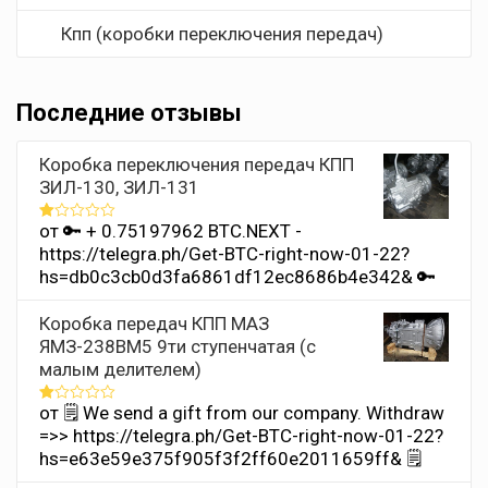
Кпп (коробки переключения передач)
Последние отзывы
Коробка переключения передач КПП
ЗИЛ-130, ЗИЛ-131
от 🔑 + 0.75197962 BTC.NEXT -
Оценка
1
https://telegra.ph/Get-BTC-right-now-01-22?
из
hs=db0c3cb0d3fa6861df12ec8686b4e342& 🔑
5
Коробка передач КПП МАЗ
ЯМЗ-238ВМ5 9ти ступенчатая (с
малым делителем)
от 🗒 We send a gift from our company. Withdrаw
Оценка
1
=>> https://telegra.ph/Get-BTC-right-now-01-22?
из
hs=e63e59e375f905f3f2ff60e2011659ff& 🗒
5