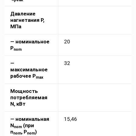
Давление
нагнетания P,
МПа
— номинальное
20
P
nom
—
32
максимальное
рабочее P
max
Мощность
потребляемая
N, кВт
— номинальная
15,46
N
(при
nom
n
, P
)
nom
nom