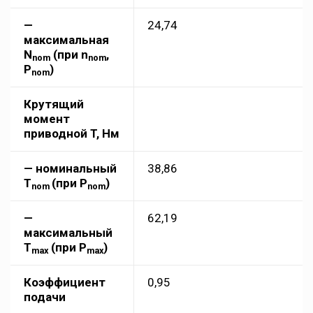
—
24,74
максимальная
N
(при n
,
nom
nom
P
)
nom
Крутящий
момент
приводной T, Нм
— номинальный
38,86
Т
(при P
)
nom
nom
—
62,19
максимальный
T
(при P
)
max
max
Коэффициент
0,95
подачи