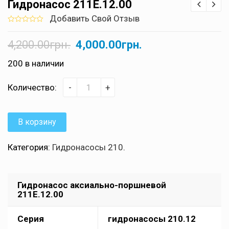
Гидронасос 211Е.12.00
Добавить Свой Отзыв
0
5
0
out
4,200.00
грн.
4,000.00
грн.
of
based
on
200 в наличии
customer
ratings
Количество:
-
+
В корзину
Категория:
Гидронасосы 210
.
Гидронасос аксиально-поршневой
211Е.12.00
Серия
гидронасосы 210.12