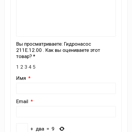
Вы просматриваете: Гидронасос
211Е.12.00 . Как вы оцениваете этот
товар? *
1
2
3
4
5
Имя
Email
+
два
=
9