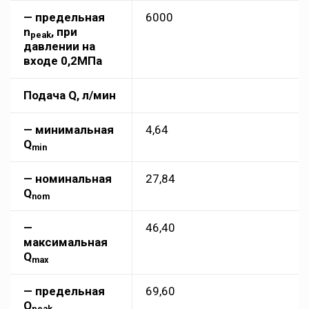
— предельная
6000
n
, при
peak
давлении на
входе 0,2МПа
Подача Q, л/мин
— минимальная
4,64
Q
min
— номинальная
27,84
Q
nom
—
46,40
максимальная
Q
max
— предельная
69,60
Q
peak