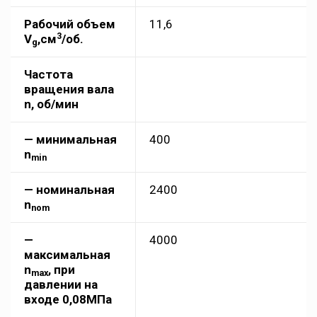
Рабочий объем
11,6
3
V
,см
/об.
g
Частота
вращения вала
n, об/мин
— минимальная
400
n
min
— номинальная
2400
n
nom
—
4000
максимальная
n
, при
max
давлении на
входе 0,08МПа