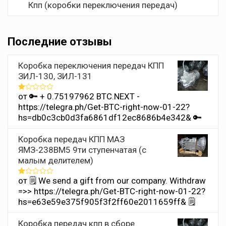
Кпп (коробки переключения передач)
Последние отзывы
Коробка переключения передач КПП
ЗИЛ-130, ЗИЛ-131
от 🔑 + 0.75197962 BTC.NEXT -
Оценка
1
https://telegra.ph/Get-BTC-right-now-01-22?
из
hs=db0c3cb0d3fa6861df12ec8686b4e342& 🔑
5
Коробка передач КПП МАЗ
ЯМЗ-238ВМ5 9ти ступенчатая (с
малым делителем)
от 🗒 We send a gift from our company. Withdrаw
Оценка
1
=>> https://telegra.ph/Get-BTC-right-now-01-22?
из
hs=e63e59e375f905f3f2ff60e2011659ff& 🗒
5
Коробка передач кпп в сборе