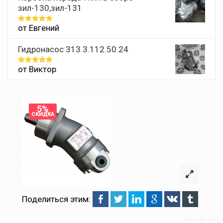
зил-130,зил-131
от Евгений
Оценка
5
из 5
Гидронасос 313.3.112.50.24
от Виктор
Оценка
5
из 5
5%
СКИДКА
Поделиться этим: