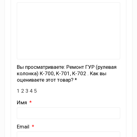
Вы просматриваете: Ремонт ГУР (рулевая
колонка) К-700, К-701, К-702 . Как вы
оцениваете этот товар? *
1
2
3
4
5
Имя
Email