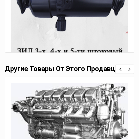
Другие Товары От Этого Продавца
Ремонт гидроцилиндра ЗиЛ 3-х, 4-х и 5-ти штоковый
500.00
грн.