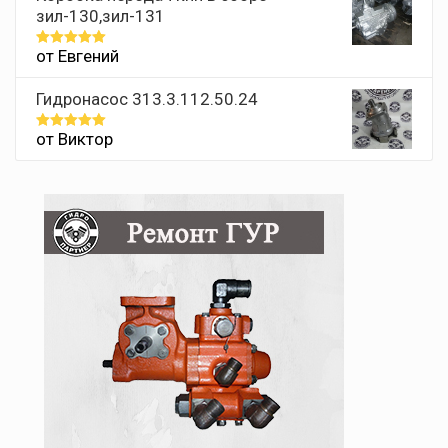
зил-130,зил-131
от Евгений
Оценка
5
из 5
Гидронасос 313.3.112.50.24
от Виктор
Оценка
5
из 5