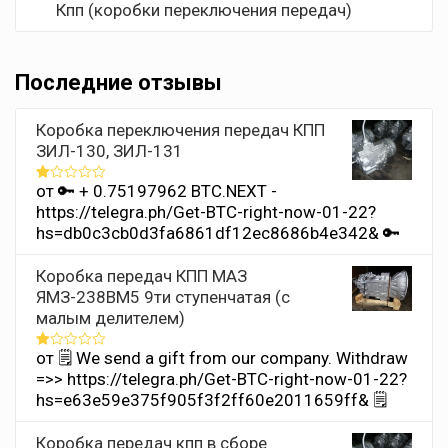
Кпп (коробки переключения передач)
Последние отзывы
Коробка переключения передач КПП
ЗИЛ-130, ЗИЛ-131
от 🔑 + 0.75197962 BTC.NEXT -
Оценка
1
https://telegra.ph/Get-BTC-right-now-01-22?
из
hs=db0c3cb0d3fa6861df12ec8686b4e342& 🔑
5
Коробка передач КПП МАЗ
ЯМЗ-238ВМ5 9ти ступенчатая (с
малым делителем)
от 🗒 We send a gift from our company. Withdrаw
Оценка
1
=>> https://telegra.ph/Get-BTC-right-now-01-22?
из
hs=e63e59e375f905f3f2ff60e2011659ff& 🗒
5
Коробка передач кпп в сборе