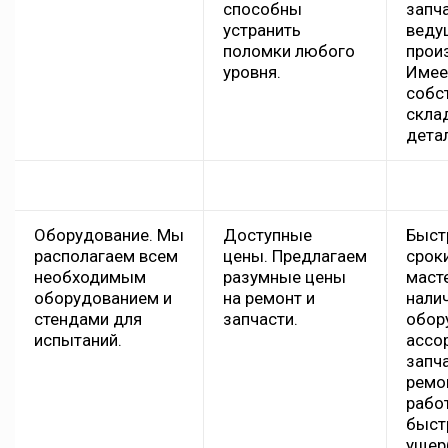
способны
запч
устранить
веду
поломки любого
прои
уровня.
Име
собс
скла
дета
Оборудование. Мы
Доступные
Быст
располагаем всем
цены. Предлагаем
срок
необходимым
разумные цены
маст
оборудованием и
на ремонт и
нали
стендами для
запчасти.
обор
испытаний.
ассо
запча
ремо
рабо
быст
ущер