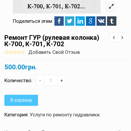
Поделиться этим:
Ремонт ГУР (рулевая колонка)
К-700, К-701, К-702
Добавить Свой Отзыв
0
5
0
out
500.00
грн.
of
based
on
customer
Количество:
-
+
ratings
В корзину
Категория:
Услуги по ремонту гидравлики
.