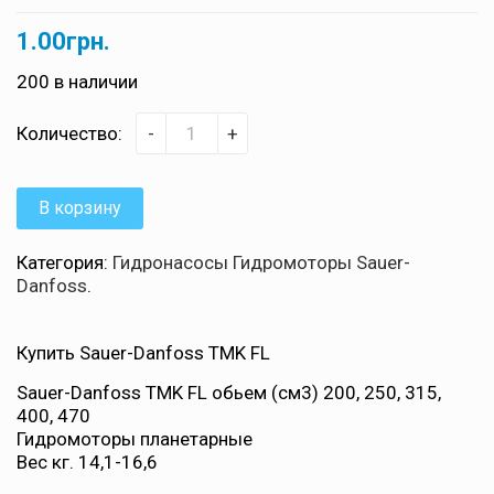
0
5
0
out
1.00
грн.
of
based
on
200 в наличии
customer
ratings
Количество:
-
+
В корзину
Категория:
Гидронасосы Гидромоторы Sauer-
Danfoss
.
Купить Sauer-Danfoss TMK FL
Sauer-Danfoss TMK FL обьем (см3) 200, 250, 315,
400, 470
Гидромоторы планетарные
Вес кг. 14,1-16,6