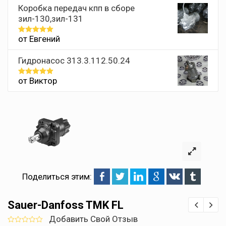
Коробка передач кпп в сборе
зил-130,зил-131
от Евгений
Оценка
5
из 5
Гидронасос 313.3.112.50.24
от Виктор
Оценка
5
из 5
Поделиться этим:
Sauer-Danfoss TMK FL
Добавить Свой Отзыв