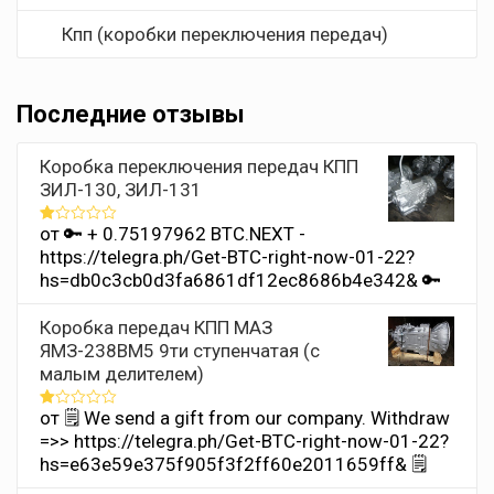
Кпп (коробки переключения передач)
Последние отзывы
Коробка переключения передач КПП
ЗИЛ-130, ЗИЛ-131
от 🔑 + 0.75197962 BTC.NEXT -
Оценка
1
https://telegra.ph/Get-BTC-right-now-01-22?
из
hs=db0c3cb0d3fa6861df12ec8686b4e342& 🔑
5
Коробка передач КПП МАЗ
ЯМЗ-238ВМ5 9ти ступенчатая (с
малым делителем)
от 🗒 We send a gift from our company. Withdrаw
Оценка
1
=>> https://telegra.ph/Get-BTC-right-now-01-22?
из
hs=e63e59e375f905f3f2ff60e2011659ff& 🗒
5