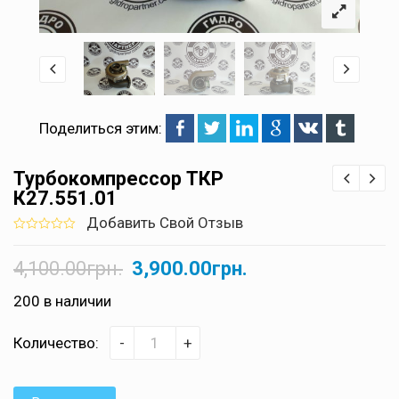
Поделиться этим:
Турбокомпрессор ТКР
К27.551.01
Добавить Свой Отзыв
0
5
0
out
4,100.00
грн.
3,900.00
грн.
of
based
on
200 в наличии
customer
ratings
Количество:
-
+