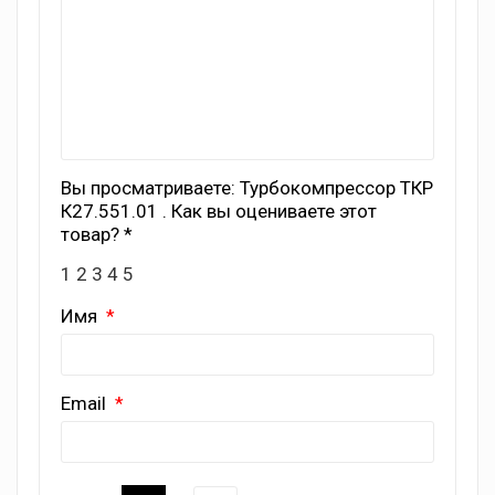
Вы просматриваете: Турбокомпрессор ТКР
К27.551.01 . Как вы оцениваете этот
товар? *
1
2
3
4
5
Имя
Email