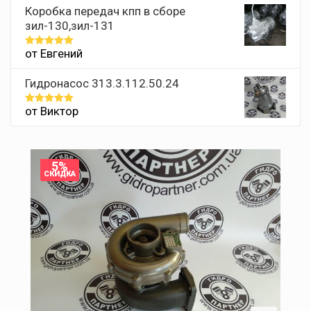
Коробка передач кпп в сборе
зил-130,зил-131
от Евгений
Оценка
5
из 5
Гидронасос 313.3.112.50.24
от Виктор
Оценка
5
из 5
5%
СКИДКА