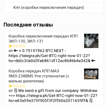
Кпп (коробки переключения передач)
Последние отзывы
Коробка переключения передач КПП
ЗИЛ-130, ЗИЛ-131
от 🔑 + 0.75197962 BTC.NEXT -
Оценка
1
https://telegra.ph/Get-BTC-right-now-01-22?
из
hs=db0c3cb0d3fa6861df12ec8686b4e342& 🔑
5
Коробка передач КПП МАЗ
ЯМЗ-238ВМ5 9ти ступенчатая (с
малым делителем)
от 🗒 We send a gift from our company. Withdrаw
Оценка
1
=>> https://telegra.ph/Get-BTC-right-now-01-22?
из
hs=e63e59e375f905f3f2ff60e2011659ff& 🗒
5